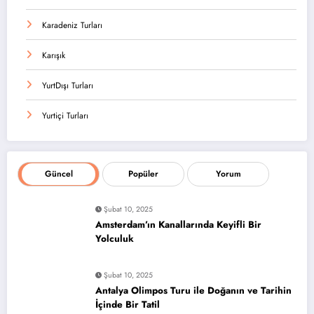
Karadeniz Turları
Karışık
YurtDışı Turları
Yurtiçi Turları
Güncel
Popüler
Yorum
Şubat 10, 2025
Amsterdam’ın Kanallarında Keyifli Bir
Yolculuk
Şubat 10, 2025
Antalya Olimpos Turu ile Doğanın ve Tarihin
İçinde Bir Tatil