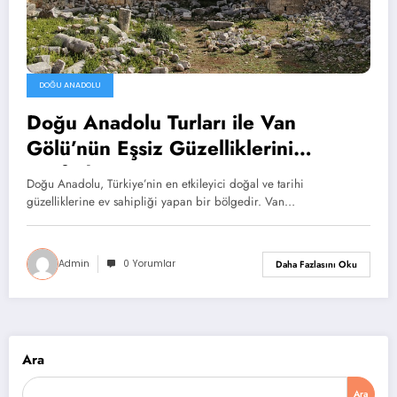
DOĞU ANADOLU
Doğu Anadolu Turları ile Van
Gölü’nün Eşsiz Güzelliklerini
Keşfedin
Doğu Anadolu, Türkiye’nin en etkileyici doğal ve tarihi
güzelliklerine ev sahipliği yapan bir bölgedir. Van…
Admin
0 Yorumlar
Daha Fazlasını Oku
Ara
Ara