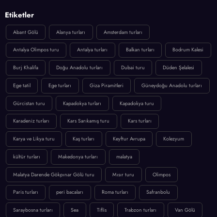
Etiketler
Abant Gölü
Alanya turları
Amsterdam turları
Antalya Olimpos turu
Antalya turları
Balkan turları
Bodrum Kalesi
Burj Khalifa
Doğu Anadolu turları
Dubai turu
Düden Şelalesi
Ege tatil
Ege turları
Giza Piramitleri
Güneydoğu Anadolu turları
Gürcistan turu
Kapadokya turları
Kapadokya turu
Karadeniz turları
Kars Sarıkamış turu
Kars turları
Karya ve Likya turu
Kaş turları
Keyftur Avrupa
Kolezyum
kültür turları
Makedonya turları
malatya
Malatya Darende Gökpınar Gölü turu
Mısır turu
Olimpos
Paris turları
peri bacaları
Roma turları
Safranbolu
Saraybosna turları
Sea
Tiflis
Trabzon turları
Van Gölü