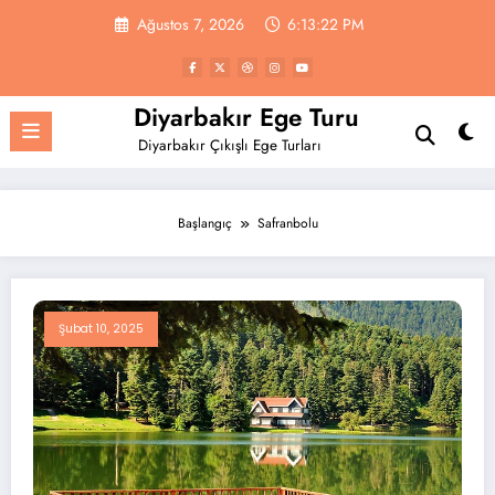
İçeriğe
Ağustos 7, 2026
6:13:22 PM
atla
Diyarbakır Ege Turu
Diyarbakır Çıkışlı Ege Turları
Başlangıç
Safranbolu
Şubat 10, 2025