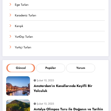
Ege Turları
Karadeniz Turları
Karışık
YurtDışı Turları
Yurtiçi Turları
Güncel
Popüler
Yorum
Şubat 10, 2025
Amsterdam’ın Kanallarında Keyifli Bir
Yolculuk
Şubat 10, 2025
Antalya Olimpos Turu ile Doğanın ve Tarihin