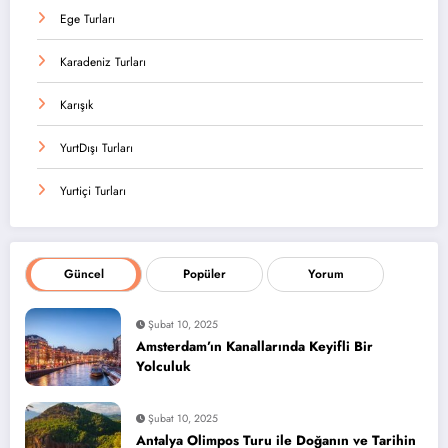
Ege Turları
Karadeniz Turları
Karışık
YurtDışı Turları
Yurtiçi Turları
Güncel
Popüler
Yorum
Şubat 10, 2025
Amsterdam’ın Kanallarında Keyifli Bir
Yolculuk
Şubat 10, 2025
Antalya Olimpos Turu ile Doğanın ve Tarihin