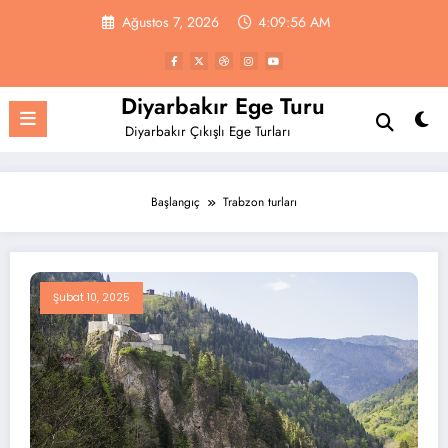
İçeriğe
Ağustos 7, 2026
4:09:56 AM
atla
Diyarbakır Ege Turu
Diyarbakır Çıkışlı Ege Turları
Başlangıç
Trabzon turları
Şubat 10, 2025