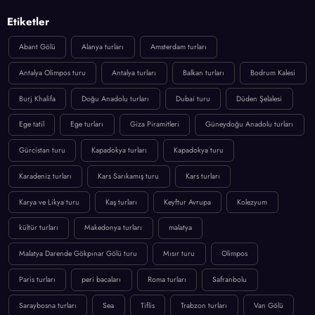
Etiketler
Abant Gölü
Alanya turları
Amsterdam turları
Antalya Olimpos turu
Antalya turları
Balkan turları
Bodrum Kalesi
Burj Khalifa
Doğu Anadolu turları
Dubai turu
Düden Şelalesi
Ege tatil
Ege turları
Giza Piramitleri
Güneydoğu Anadolu turları
Gürcistan turu
Kapadokya turları
Kapadokya turu
Karadeniz turları
Kars Sarıkamış turu
Kars turları
Karya ve Likya turu
Kaş turları
Keyftur Avrupa
Kolezyum
kültür turları
Makedonya turları
malatya
Malatya Darende Gökpınar Gölü turu
Mısır turu
Olimpos
Paris turları
peri bacaları
Roma turları
Safranbolu
Saraybosna turları
Sea
Tiflis
Trabzon turları
Van Gölü